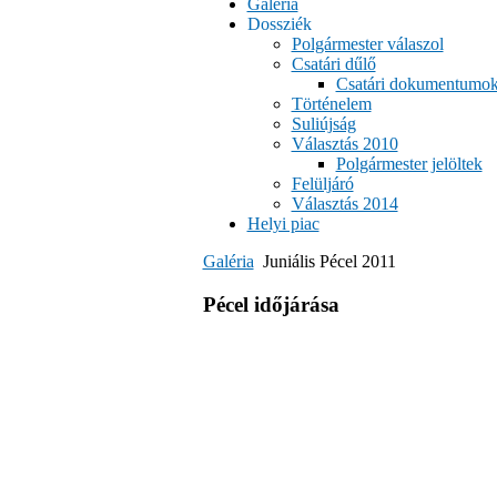
Galéria
Dossziék
Polgármester válaszol
Csatári dűlő
Csatári dokumentumo
Történelem
Suliújság
Választás 2010
Polgármester jelöltek
Felüljáró
Választás 2014
Helyi piac
Galéria
Juniális Pécel 2011
Pécel időjárása