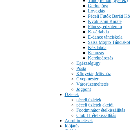
Tánc (felnőtt, gyerek)
Gerincjóga
Lovaglás
Péceli Futók Baráti Kö
Kyokushin Karate
Fitness, edzőterem
Kosárlabda
E-dance tánciskola
Salsa Mojito Tánciskol
Kézilabda
Kenuzás
Kerékpározás
Egészségügy
Posta
Könyvtár, Művház
Gyepmester
Városüzemeltetés
Jogpont
Üzletek
péceli üzletek
péceli üzletek akciói
Foodminátor ételkiszállítás
Club 11 ételkiszállítás
Apróhirdetések
Időjárás