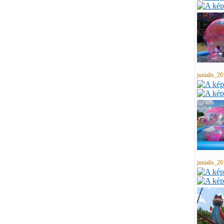
junialis_20
junialis_20