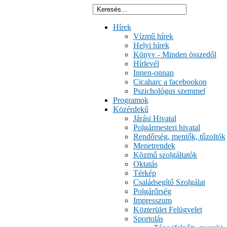
Hírek
Vízmű hírek
Helyi hírek
Könyv - Minden összedől
Hírlevél
Innen-onnan
Cicaharc a facebookon
Pszichológus szemmel
Programok
Közérdekű
Járási Hivatal
Polgármesteri hivatal
Rendőrség, mentők, tűzoltók
Menetrendek
Közmű szolgáltatók
Oktatás
Térkép
Családsegítő Szolgálat
Polgárőrség
Impresszum
Közterület Felügyelet
Sportolás