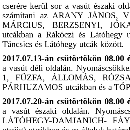
cserére kerül sor a vasút északi ol
számítani az ARANY JÁNOS,
MÁRCIUS, BERZSENYI, JÓKA
utcákban a Rákóczi és Látóhegy
Táncsics és Látóhegy utcák között.
2017.07.13-án csütörtökön 08.00 é
a vasút déli oldalán. Nyomáscsökke
1, FŰZFA, ÁLLOMÁS, RÓZSA
PÁRHUZAMOS utcákban és a T
2017.07.20-án csütörtökön 08.00 é
a vasút északi oldalán. Nyomáscs
LÁTÓHEGY-DAMJANICH- FÁY-S
utcáig) utcákban és az általuk határo