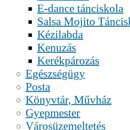
E-dance tánciskola
Salsa Mojito Táncis
Kézilabda
Kenuzás
Kerékpározás
Egészségügy
Posta
Könyvtár, Művház
Gyepmester
Városüzemeltetés