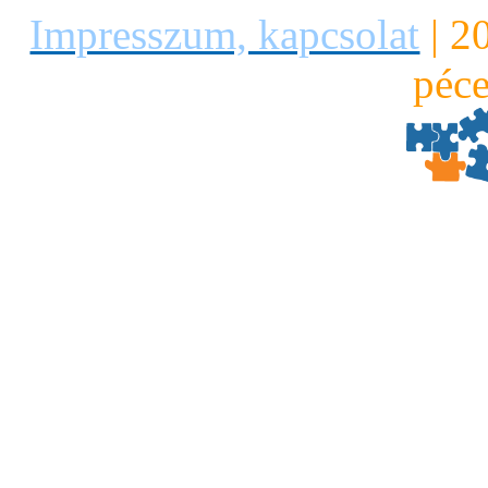
Impresszum, kapcsolat
|
2
péce