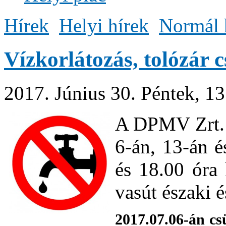
Hírek
Helyi hírek
Normál 
Vízkorlátozás, tolózár c
2017. Június 30. Péntek, 1
A DPMV Zrt. é
6-án, 13-án é
és 18.00 óra 
vasút északi é
2017.07.06-án cs