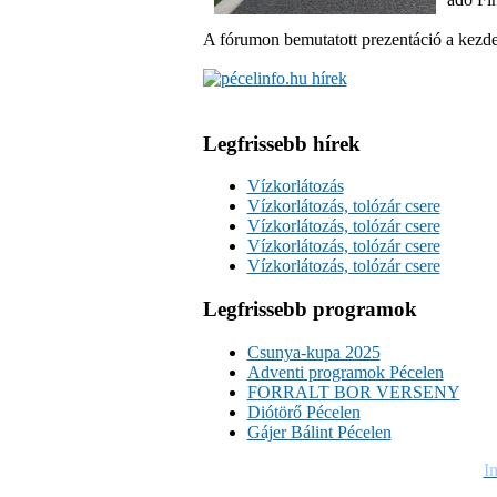
A fórumon bemutatott prezentáció a kez
Legfrissebb hírek
Vízkorlátozás
Vízkorlátozás, tolózár csere
Vízkorlátozás, tolózár csere
Vízkorlátozás, tolózár csere
Vízkorlátozás, tolózár csere
Legfrissebb programok
Csunya-kupa 2025
Adventi programok Pécelen
FORRALT BOR VERSENY
Diótörő Pécelen
Gájer Bálint Pécelen
I