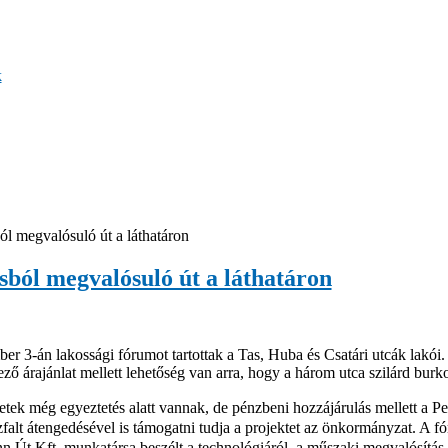
k
ól megvalósuló út a láthatáron
sból megvalósuló út a láthatáron
r 3-án lakossági fórumot tartottak a Tas, Huba és Csatári utcák lakói.
ző árajánlat mellett lehetőség van arra, hogy a három utca szilárd burko
etek még egyeztetés alatt vannak, de pénzbeni hozzájárulás mellett a Pest
falt átengedésével is támogatni tudja a projektet az önkormányzat. A f
n Út Kft. munkatársa beszélt a technológiáról, a műszaki megvalósítás r