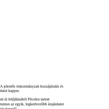
 A jelentős önkormányzati hozzájárulás és
latot kapjon.
i út felújításából Pécelen tartott
órumon az egyik, legkedvezőbb árajánlatot
észleteiről.