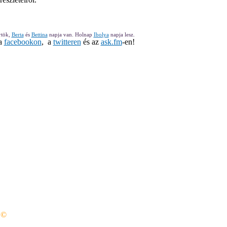
rtök,
Berta
és
Bettina
napja van. Holnap
Ibolya
napja lesz.
 a
facebookon
, a
twitteren
és az
ask.fm
-en!
 ©