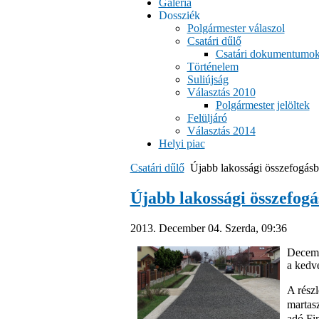
Galéria
Dossziék
Polgármester válaszol
Csatári dűlő
Csatári dokumentumo
Történelem
Suliújság
Választás 2010
Polgármester jelöltek
Felüljáró
Választás 2014
Helyi piac
Csatári dűlő
Újabb lakossági összefogásb
Újabb lakossági összefogá
2013. December 04. Szerda, 09:36
Decembe
a kedve
A részl
martasz
adó Fin