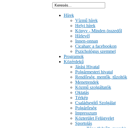
Hírek
Vízmű hírek
Helyi hírek
Könyv - Minden összedől
Hírlevél
Innen-onnan
Cicaharc a facebookon
Pszichológus szemmel
Programok
Közérdekű
Járási Hivatal
Polgármesteri hivatal
Rendőrség, mentők, tűzoltók
Menetrendek
Közmű szolgáltatók
Oktatás
Térkép
Családsegítő Szolgálat
Polgárőrség
Impresszum
Közterület Felügyelet
Sportolás