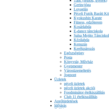
Tánc (felnőtt, gyerek)
Gerincjóga
Lovaglás
Péceli Futók Baráti Kö
Kyokushin Karate
Fitness, edzőterem
Kosárlabda
E-dance tánciskola
Salsa Mojito Tánciskol
Kézilabda
Kenuzás
Kerékpározás
Egészségügy
Posta
Könyvtár, Művház
Gyepmester
Városüzemeltetés
Jogpont
Üzletek
péceli üzletek
péceli üzletek akciói
Foodminátor ételkiszállítás
Club 11 ételkiszállítás
Apróhirdetések
Időjárás